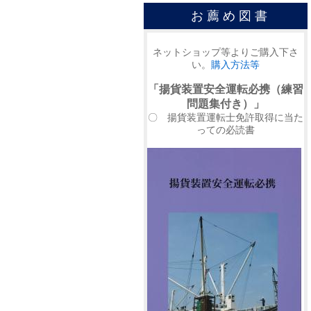
お 薦 め 図 書
ネットショップ等よりご購入下さ
い。
購入方法等
「揚貨装置安全運転必携（練習
問題集付き）」
〇 揚貨装置運転士免許取得に当た
っての必読書