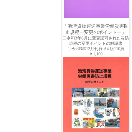
「港湾貨物運送事業労働災害防
止規程ー変更のポイントー」
〇令和
3
年
8
月に変更認可された災防
規程の変更ポイントの解説書
〇令和
3
年
12
月刊行
A4
版
110
頁
￥
1,100