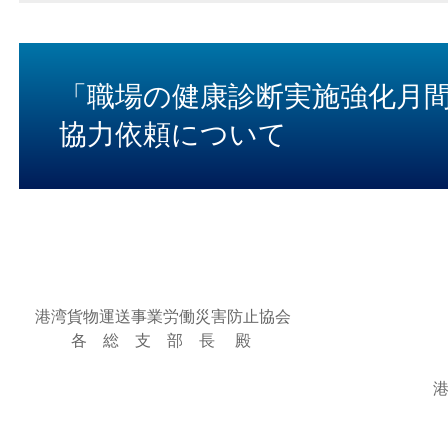
「職場の健康診断実施強化月
協力依頼について
港湾貨物運送事業労働災害防止協会
各 総 支 部 長
殿
港湾
会