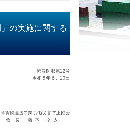
間」の実施に関する
港災防収第22号
令和５年８月23日
貨物運送事業労働災害防止協会
 長
藤
木
幸
太