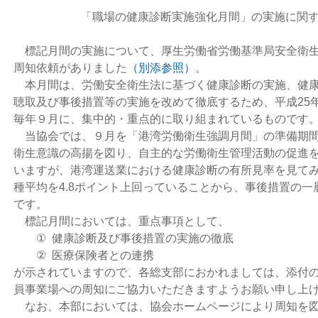
「職場の健康診断実施強化月間」の実施に関
標記月間の実施
について、
厚生労働省労働基準局安全衛
周知依頼がありました
（別添参照）
。
本月間は、労働安全衛生法に基づく健康診断の実施、健
聴取及び事後措置等の実施を改めて徹底するため、
平成25
毎年９月に、集中的・重点的に取り組まれているものです
当協会では、９月を「港湾労働衛生強調月間」の準備期
衛生意識の高揚を図り、自主的な労働衛生管理活動の促進
いますが、
港湾運送業における健康診断の有所見率を見てみる
種平均を4.8ポイント上回っていることから、事後措置の一
です
。
標記月間においては、重点事項として、
①
健康診断及び事後措置の実施の徹底
②
医療保険者との連携
が示されてい
ますので、各総支部におかれましては、添付
員事業場への周知にご協力いただきますようお願い申し上
なお、本部においては、協会ホームページにより周知を