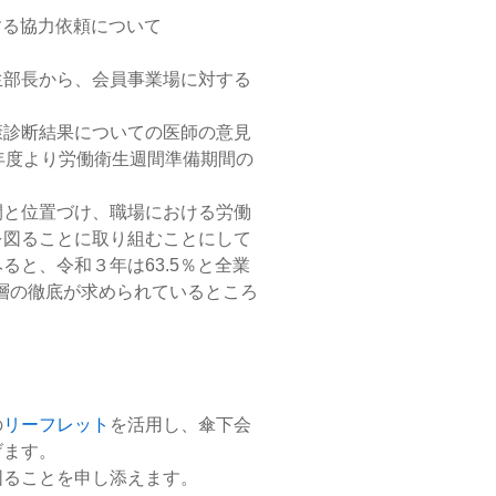
する協力依頼について
生部長から、会員事業場に対する
康診断結果についての医師の意見
年
度より労働衛生週間準備期間の
。
間と位置づけ、職場における労働
を図ることに取り組むことにして
と、令和３年は63.5％と全業
層の徹底が求められて
いるところ
の
リーフレット
を活用し、傘下会
げます。
図ることを申し添えます。