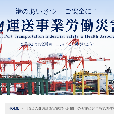
港のあいさつ ご安全に！
全員参加で指差呼称 ヨシ❕ ゼロ災でいこう❕
HOME
>
「職場の健康診断実施強化月間」の実施に関する協力依